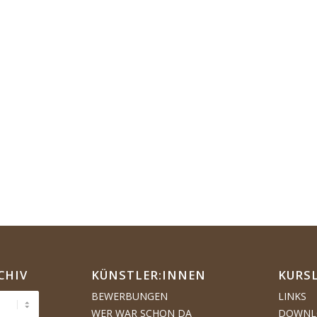
CHIV
KÜNSTLER:­­INNEN
KURS
BEWERBUNGEN
LINKS
WER WAR SCHON DA
DOWNL