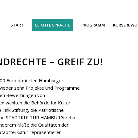
START
LEICHTE SPRACHE
PROGRAMM
KURSE & W
DRECHTE – GREIF ZU!
2.000 Euro dotierten Hamburger
hr wieder zehn Projekte und Programme
tigen Bewerbungen von
nen wählten die Behörde für Kultur
Fink Stiftung, die Patriotische
V.S. und STADTKULTUR HAMBURG zehn
nderem Maße die Qualitäten der
adtteilkultur repräsentieren.