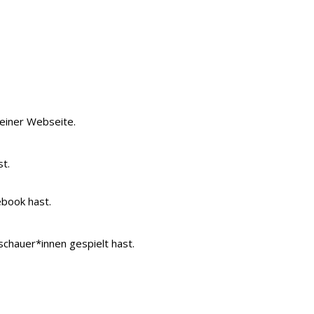
 deiner Webseite.
t.
ebook hast.
schauer*innen gespielt hast.