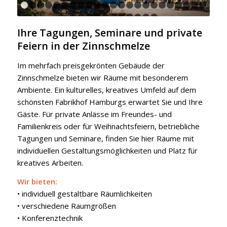
1
2
3
4
5
6
7
8
9
10
11
12
13
14
15
16
17
18
1
24
25
26
27
28
29
30
31
32
33
34
Ihre Tagungen, Seminare und private
Feiern in der Zinnschmelze
Im mehrfach preisgekrönten Gebäude der
Zinnschmelze bieten wir Räume mit besonderem
Ambiente. Ein kulturelles, kreatives Umfeld auf dem
schönsten Fabrikhof Hamburgs erwartet Sie und Ihre
Gäste. Für private Anlässe im Freundes- und
Familienkreis oder für Weihnachtsfeiern, betriebliche
Tagungen und Seminare, finden Sie hier Räume mit
individuellen Gestaltungsmöglichkeiten und Platz für
kreatives Arbeiten.
Wir bieten:
• individuell gestaltbare Räumlichkeiten
• verschiedene Raumgrößen
• Konferenztechnik