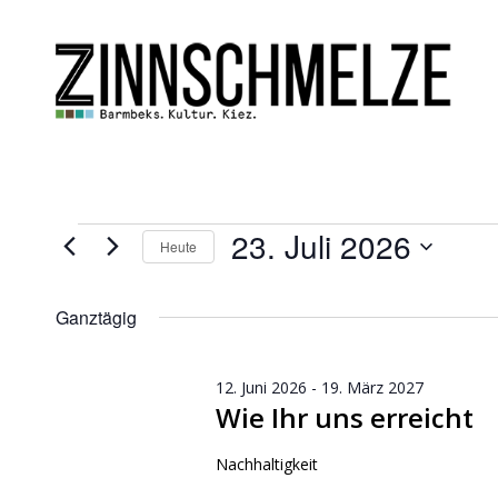
Veranstaltungen
23. Juli 2026
Heute
für
Datum
wählen.
23.
Ganztägig
Juli
12. Juni 2026
-
19. März 2027
2026
Wie Ihr uns erreicht
Nachhaltigkeit