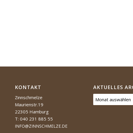
KONTAKT
AKTUELLES AR
Zinnschmelze
Maurienstr.19
22305 Hamburg
T: 040 231 885 55
INFO@ZINNSCHMELZE.DE