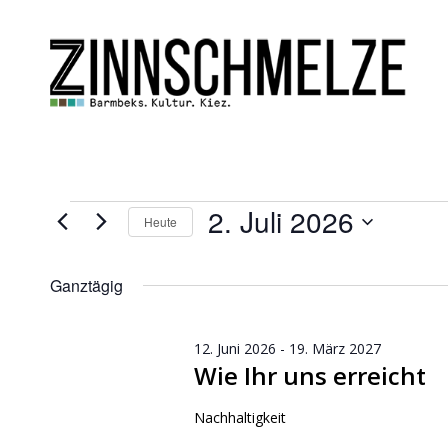
Veranstaltungen
2. Juli 2026
Heute
für
Datum
wählen.
2.
Ganztägig
Juli
12. Juni 2026
-
19. März 2027
2026
Wie Ihr uns erreicht
Nachhaltigkeit