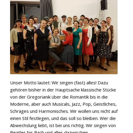
in de
Zeit
19:3
21:3
Unser Motto lautet: Wir singen (fast) alles! Dazu
gehören bisher in der Hauptsache klassische Stücke
von der Gregorianik über die Romantik bis in die
Moderne, aber auch Musicals, Jazz, Pop, Geistliches,
Schräges und Harmonisches. Wir wollen uns nicht auf
einen Stil festlegen, und das soll so bleiben. Wer die
Abwechslung liebt, ist bei uns richtig. Wir singen von
Beatles bis Bach und alles dazwischen.