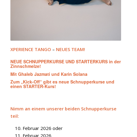
XPERIENCE TANGO
–
NEUES TEAM!
NEUE SCHNUPPERKURSE UND STARTERKURS in der
Zinnschmelze!
Mit Ghaleb Jazmati und Karin Solana
Zum „Kick-Off“ gibt es neue Schnupperkurse und
einen STARTER-Kurs!
Nimm an einem unserer beiden Schnupperkurse
teil:
Februar 2026 oder
Februar 2026