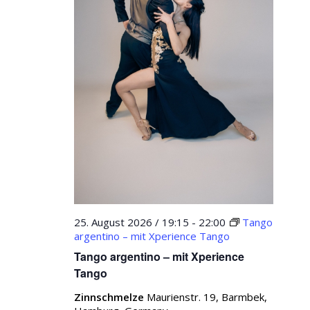
25. August 2026 / 19:15
-
22:00
Tango
argentino – mit Xperience Tango
Tango argentino – mit Xperience
Tango
Zinnschmelze
Maurienstr. 19, Barmbek,