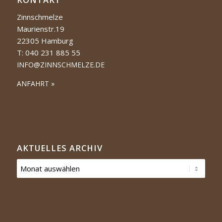
Zinnschmelze
Maurienstr.19
22305 Hamburg
T: 040 231 885 55
INFO@ZINNSCHMELZE.DE
ANFAHRT »
AKTUELLES ARCHIV