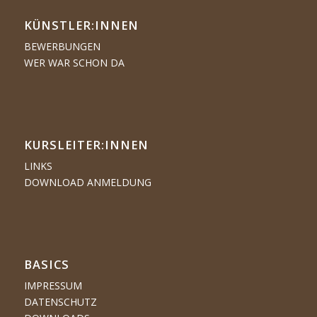
KÜNSTLER:­­INNEN
BEWERBUNGEN
WER WAR SCHON DA
KURSLEITER:INNEN
LINKS
DOWNLOAD ANMELDUNG
BASICS
IMPRESSUM
DATENSCHUTZ