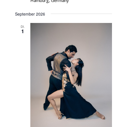
Hamburg, Germany
September 2026
DI.
1