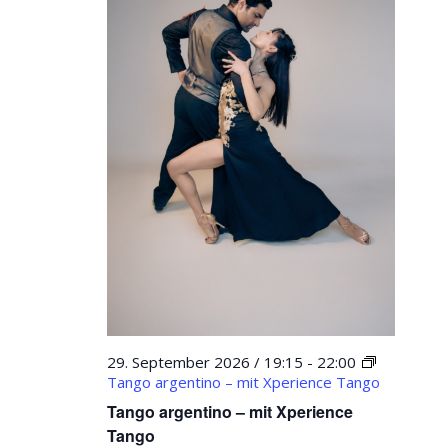
29. September 2026 / 19:15
-
22:00
Tango argentino – mit Xperience Tango
Tango argentino – mit Xperience
Tango