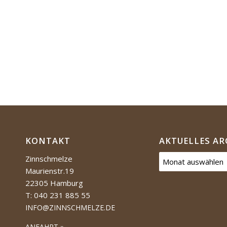
KONTAKT
AKTUELLES AR
Zinnschmelze
Maurienstr.19
22305 Hamburg
T: 040 231 885 55
INFO@ZINNSCHMELZE.DE
ANFAHRT »