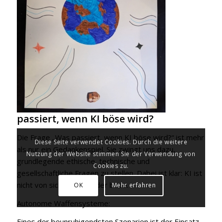
passiert, wenn KI böse wird?
Die Frage „Was passiert, wenn KI böse wird?“ ist mehr
Diese Seite verwendet Cookies. Durch die weitere
als nur ein Gedankenspiel. Sie zwingt uns dazu,
Nutzung der Website stimmen Sie der Verwendung von
grundlegende ethische, technische und
Cookies zu.
gesellschaftliche Fragen zu stellen. Dabei ist klar: KI ist
nicht von sich aus gut oder böse.
OK
Mehr erfahren
Autonome Waffensysteme:
Eines der beunruhigendsten Szenarien ist der Einsatz