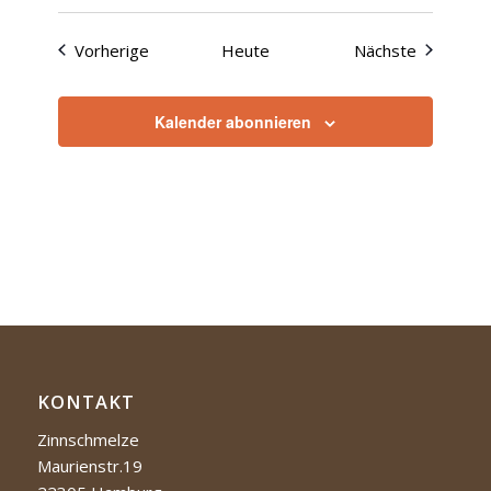
Veranstaltungen
Veranstal
Vorherige
Heute
Nächste
Kalender abonnieren
KONTAKT
Zinnschmelze
Maurienstr.19