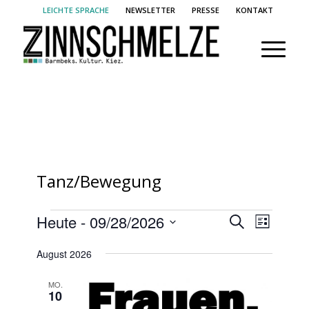
LEICHTE SPRACHE
NEWSLETTER
PRESSE
KONTAKT
Tanz/Bewegung
Veranstaltungen
Veransta
Verans
Heute
 - 
09/28/2026
Suche
Liste
Ansich
Suche
Datum
Naviga
August 2026
und
wählen.
Ansichte
MO.
10
Navigati