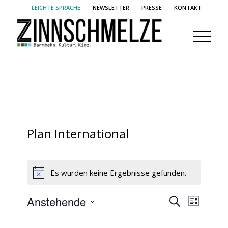
LEICHTE SPRACHE
NEWSLETTER
PRESSE
KONTAKT
Plan International
Veranstaltungen
Es wurden keine Ergebnisse gefunden.
Hinweis
Veransta
Verans
Anstehende
Suche
Liste
Ansich
Suche
Datum
Naviga
wählen.