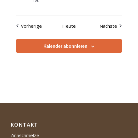
10€
Veranstaltungen
Veranstal
Vorherige
Heute
Nächste
Kalender abonnieren
KONTAKT
Zinnschmelze