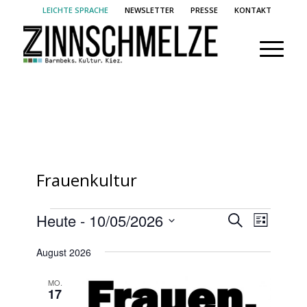
LEICHTE SPRACHE
NEWSLETTER
PRESSE
KONTAKT
Frauenkultur
Veranstaltungen
Veransta
Verans
Heute
 - 
10/05/2026
Suche
Liste
Ansich
Suche
Datum
Naviga
August 2026
und
wählen.
Ansichte
MO.
17
Navigati