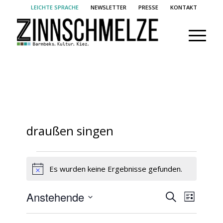
LEICHTE SPRACHE
NEWSLETTER
PRESSE
KONTAKT
draußen singen
Veranstaltungen
Es wurden keine Ergebnisse gefunden.
Hinweis
Veransta
Verans
Anstehende
Suche
Liste
Ansich
Suche
Datum
Naviga
wählen.