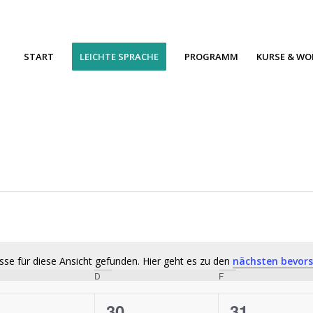
START
LEICHTE SPRACHE
PROGRAMM
KURSE & W
sse für diese Ansicht gefunden. Hier geht es zu den
nächsten bevor
Hinweis
TWOCH
D
DONNERSTAG
F
FREITAG
0
0
9
30
31