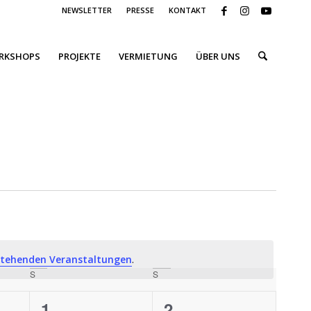
NEWSLETTER
PRESSE
KONTAKT
ORKSHOPS
PROJEKTE
VERMIETUNG
ÜBER UNS
stehenden Veranstaltungen
.
S
SAMSTAG
S
SONNTAG
0
0
1
2