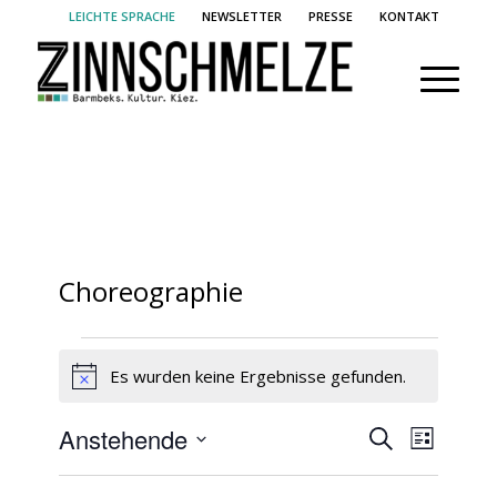
LEICHTE SPRACHE
NEWSLETTER
PRESSE
KONTAKT
Choreographie
Veranstaltungen
Es wurden keine Ergebnisse gefunden.
Hinweis
Veransta
Verans
Anstehende
Suche
Liste
Ansich
Suche
Datum
Naviga
wählen.