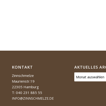
KONTAKT
AKTUELLES AR
Zinnschmelze
Maurienstr.19
22305 Hamburg
T: 040 231 885 55
INFO@ZINNSCHMELZE.DE