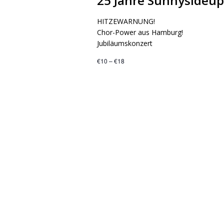
25 Jahre Sunnysideup
HITZEWARNUNG!
Chor-Power aus Hamburg!
Jubiläumskonzert
€10 – €18