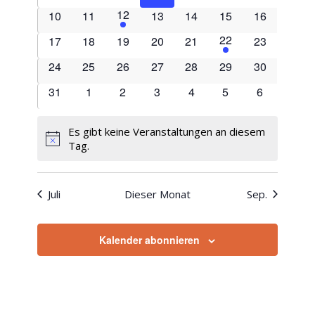
Veranstaltungen
Veranstaltungen
Veranstaltungen
Veranstaltungen
Veranstaltungen
Veranstaltungen
Veranstalt
1
12
0
0
0
0
0
0
10
11
13
14
15
16
Veranstaltung
Veranstaltungen
Veranstaltungen
Veranstaltungen
Veranstaltungen
Veranstaltungen
Veranstaltu
1
22
0
0
0
0
0
0
17
18
19
20
21
23
Veranstaltung
Veranstaltungen
Veranstaltungen
Veranstaltungen
Veranstaltungen
Veranstaltungen
Veranstaltu
0
0
0
0
0
0
0
24
25
26
27
28
29
30
Veranstaltungen
Veranstaltungen
Veranstaltungen
Veranstaltungen
Veranstaltungen
Veranstaltungen
Veranstaltu
0
0
0
0
0
0
0
31
1
2
3
4
5
6
Veranstaltungen
Veranstaltungen
Veranstaltungen
Veranstaltungen
Veranstaltungen
Veranstaltungen
Veranstalt
Es gibt keine Veranstaltungen an diesem
Hinweis
Tag.
Juli
Dieser Monat
Sep.
Kalender abonnieren