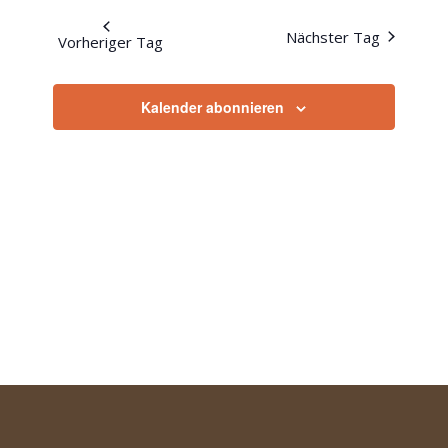
Naviga
und
wählen.
Nächster Tag
Vorheriger Tag
Ansichte
Navigati
Kalender abonnieren