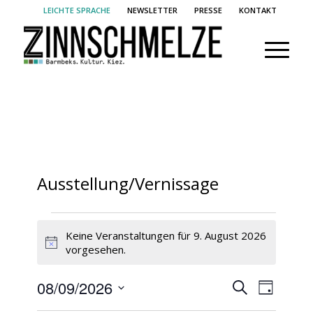
LEICHTE SPRACHE
NEWSLETTER
PRESSE
KONTAKT
Ausstellung/Vernissage
Veranstaltungen
Keine Veranstaltungen für 9. August 2026
für
Hinweis
vorgesehen.
9.
August
Veransta
Verans
08/09/2026
Suche
Tag
2026
Ansich
Suche
Datum