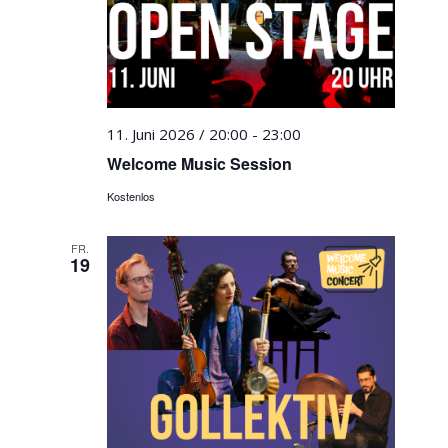
11. Juni 2026 / 20:00
-
23:00
Welcome Music Session
Kostenlos
FR.
19