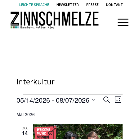
LEICHTE SPRACHE
NEWSLETTER
PRESSE
KONTAKT
Interkultur
Veranstaltungen
Veransta
Verans
05/14/2026
 - 
08/07/2026
Suche
Liste
Ansich
Suche
Datum
Naviga
Mai 2026
und
wählen.
Ansichte
DO.
14
Navigati